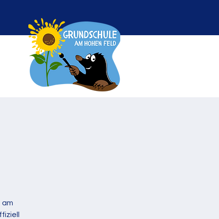
d am
iziell