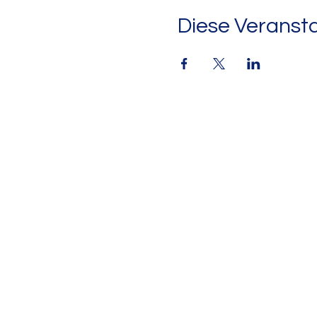
Diese Veransta
KONTAKT
Sekretariat
Telefon: 030 9480062-20
Telefax: 030 9480062-33
E-Mail: sekretariat@gsahf.schule