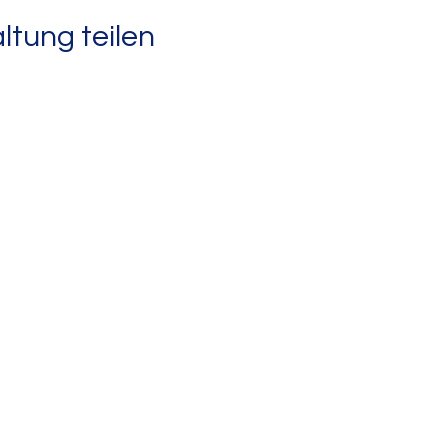
ltung teilen
Hort
Telefon: 030 9480062-36
E-Mail:
Koordinierende Fachkraft
.berlin.de