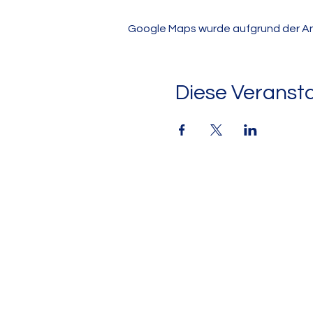
Google Maps wurde aufgrund der Anal
Diese Veransta
KONTAKT
Sekretariat
Telefon: 030 9480062-20
Telefax: 030 9480062-33
E-Mail: sekretariat@gsahf.schule