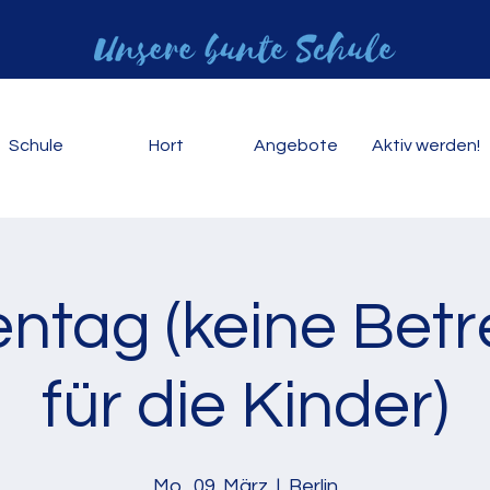
Schule
Hort
Angebote
Aktiv werden!
entag (keine Bet
für die Kinder)
Mo., 09. März
  |  
Berlin