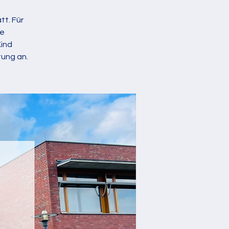
tt. Für
ne
Kind
tung an.