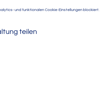
ytics- und funktionalen Cookie-Einstellungen blockiert.
ltung teilen
Hort
Telefon: 030 9480062-36
E-Mail:
Koordinierende Fachkraft
.berlin.de