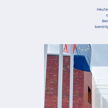
Heute 
d
Bet
benötig