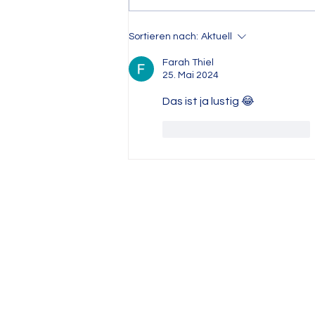
Grüße von der Hortfahrt
Sortieren nach:
Aktuell
Farah Thiel
25. Mai 2024
Das ist ja lustig 😂 
Gefällt mir
Antworten
KONTAKT
Sekretariat
Telefon: 030 9480062-20
Telefax: 030 9480062-33
E-Mail: sekretariat@gsahf.schule