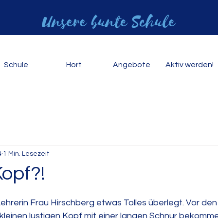
Schule
Hort
Angebote
Aktiv werden!
4
1 Min. Lesezeit
opf?!
ehrerin Frau Hirschberg etwas Tolles überlegt. Vor den
 kleinen lustigen Kopf mit einer langen Schnur bekomme