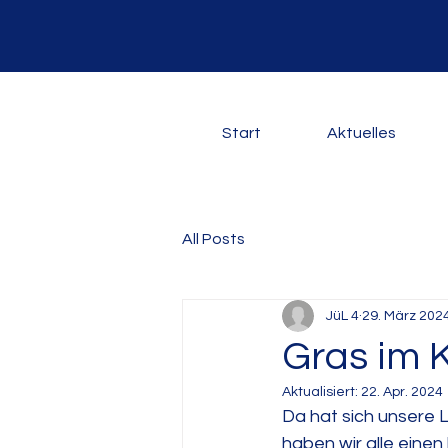
Start
Aktuelles
All Posts
JüL 4
29. März 202
Gras im K
Aktualisiert:
22. Apr. 2024
Da hat sich unsere L
haben wir alle einen