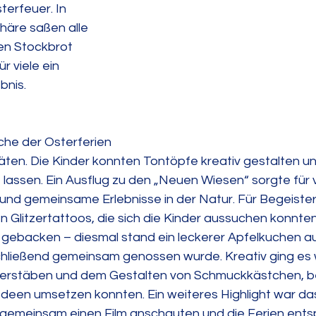
erfeuer. In 
äre saßen alle 
n Stockbrot 
r viele ein 
bnis.
he der Osterferien 
itäten. Die Kinder konnten Tontöpfe kreativ gestalten un
f lassen. Ein Ausflug zu den „Neuen Wiesen“ sorgte für
t und gemeinsame Erlebnisse in der Natur. Für Begeiste
 Glitzertattoos, die sich die Kinder aussuchen konnten
g gebacken – diesmal stand ein leckerer Apfelkuchen a
hließend gemeinsam genossen wurde. Kreativ ging es 
berstäben und dem Gestalten von Schmuckkästchen, be
Ideen umsetzen konnten. Ein weiteres Highlight war das
e gemeinsam einen Film anschauten und die Ferien ents