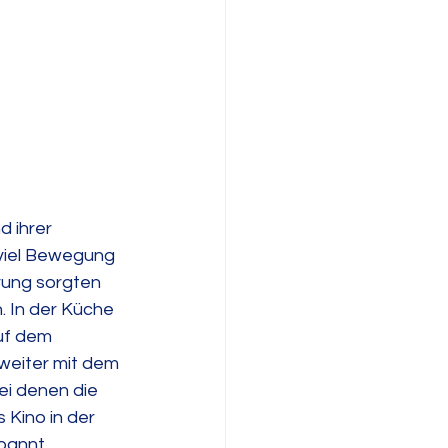
d ihrer 
 viel Bewegung 
rung sorgten 
. In der Küche 
uf dem 
weiter mit dem 
i denen die 
 Kino in der 
pannt 