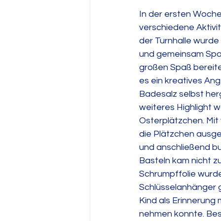
In der ersten Woche
verschiedene Aktivit
der Turnhalle wurde v
und gemeinsam Spor
großen Spaß bereit
es ein kreatives An
Badesalz selbst herg
weiteres Highlight 
Osterplätzchen. Mit
die Plätzchen ausg
und anschließend bun
Basteln kam nicht zu
Schrumpffolie wurden
Schlüsselanhänger ge
Kind als Erinnerung
nehmen konnte. Bes