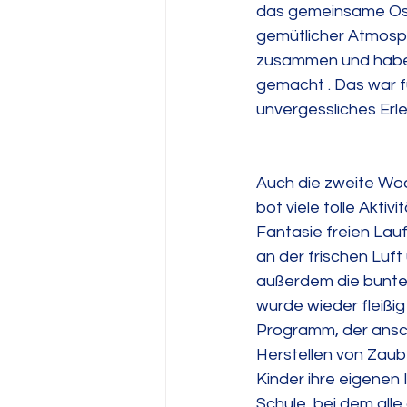
das gemeinsame Ost
gemütlicher Atmosph
zusammen und habe
gemacht . Das war fü
unvergessliches Erle
Auch die zweite Woc
bot viele tolle Aktiv
Fantasie freien Lau
an der frischen Luf
außerdem die bunten
wurde wieder fleißi
Programm, der ansc
Herstellen von Zau
Kinder ihre eigenen 
Schule, bei dem all