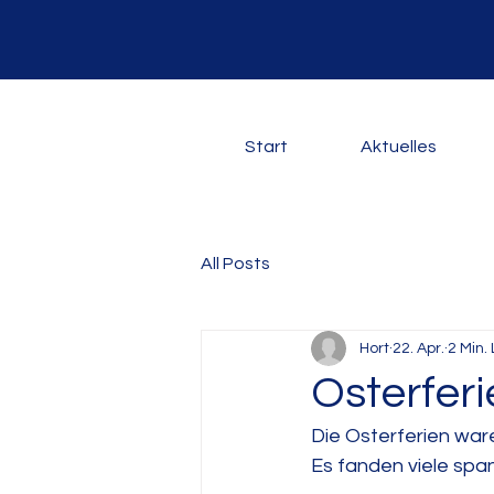
Start
Aktuelles
All Posts
Hort
22. Apr.
2 Min.
Osterferi
Die Osterferien war
Es fanden viele spa