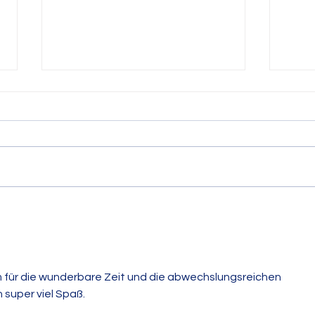
Unsere Lesetipps für die
Klas
Sommerferien
vom 
m für die wunderbare Zeit und die abwechslungsreichen 
 super viel Spaß.