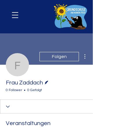
Weitere Optionen
Folgen
Frau Zaddach
Autor
Frau Zaddach
0 Follower
0 Gefolgt
Veranstaltungen